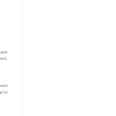
apie
ment,
mment
u’un