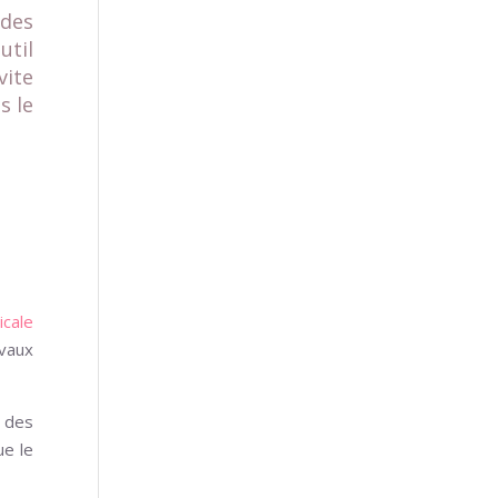
 des
util
vite
s le
cale
avaux
e des
ue le