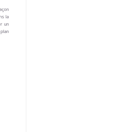
façon
ns la
er un
plan