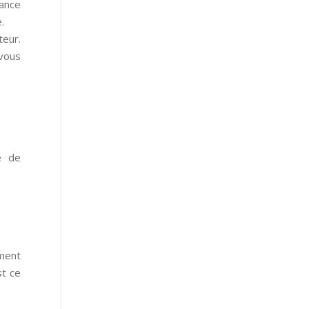
yance
.
teur.
 vous
e de
ement
t ce