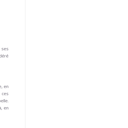
e ses
idéré
e, en
 ces
elle.
à, en