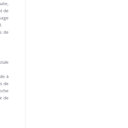
uite,
nt de
isage
é.
es de
stule
ide à
és de
oche
ir de