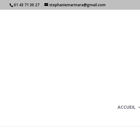
01 43 71 30 27
stephaniemarmara@gmail.com
ACCUEIL