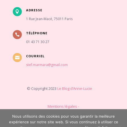
ADRESSE

1 Rue Jean-Macé, 75011 Paris
TÉLÉPHONE

01 43 71 30 27
COURRIEL

stef.marmara@gmail.com
© Copyright 2023
Le Blog d’Anne-Lucie
Mentions légales -
Politique de
confidentialité
Nous utilisons des cookies pour vous garantir la meilleure
expérience sur notre site web. Si vous continuez à utiliser ce