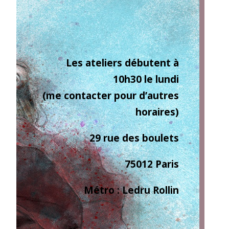
Les ateliers débutent à
10h30 le lundi
(me contacter pour d’autres
horaires)
29 rue des boulets
75012 Paris
Métro : Ledru Rollin